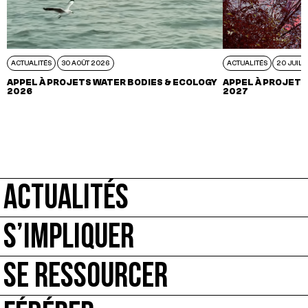
ACTUALITÉS
30 AOÛT 2026
ACTUALITÉS
20 JUIL 
APPEL À PROJETS WATER BODIES & ECOLOGY
APPEL À PROJETS
2026
2027
ACTUALITÉS
S’IMPLIQUER
SE RESSOURCER