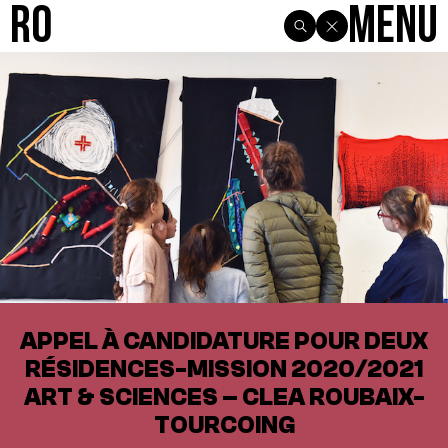
R0
Menu
APPEL À CANDIDATURE POUR DEUX
RÉSIDENCES-MISSION 2020/2021
ART & SCIENCES – CLEA ROUBAIX-
TOURCOING