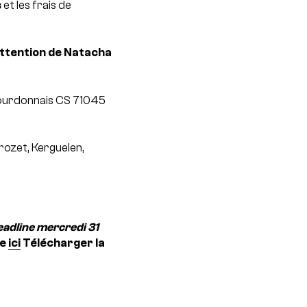
s
et les frais de
ttention de Natacha
ourdonnais
CS 71045
rozet, Kerguelen,
adline mercredi 31
re
ici
Télécharger la