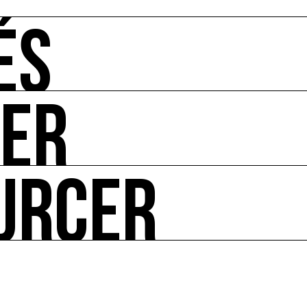
ÉS
UER
-vous de l'art et de l'écologie : manifestations, appels à 
URCER
ire ses impacts.
 enjeux croisés culture et écologie.