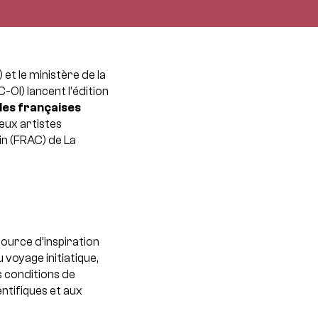
et le ministère de la
-OI) lancent l’édition
les françaises
deux artistes
in (FRAC) de La
source d’inspiration
voyage initiatique,
s conditions de
entifiques et aux