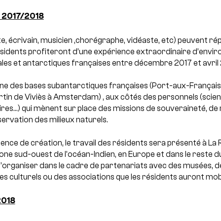
e 2017/2018
te, écrivain, musicien ,chorégraphe, vidéaste, etc) peuvent ré
ésidents profiteront d’une expérience extraordinaire d’envir
ales et antarctiques françaises entre décembre 2017 et avril
’une des bases subantarctiques françaises (Port-aux-Français
tin de Viviès à Amsterdam) , aux côtés des personnels (scient
ires…) qui mènent sur place des missions de souveraineté, d
servation des milieux naturels.
idence de création, le travail des résidents sera présenté à L
a zone sud-ouest de l’océan-Indien, en Europe et dans le reste 
’organiser dans le cadre de partenariats avec des musées, de
s culturels ou des associations que les résidents auront mob
2018