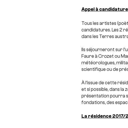
Appel à candidatur
Tous les artistes (poè
candidatures. Les 2 r
dans les Terres austr
Ils séjourneront sur l
Faure à Crozet ou Mar
météorologues, milita
scientifique ou de pré
À l’issue de cette rés
et si possible, dans l
présentation pourra s
fondations, des espace
La résidence 2017/