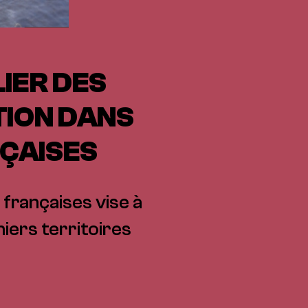
IER DES
TION DANS
NÇAISES
 françaises vise à
iers territoires