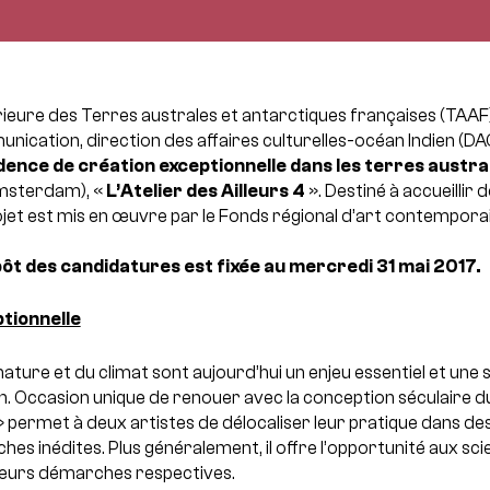
ieure des Terres australes et antarctiques françaises (TAAF) 
nication, direction des affaires culturelles-océan Indien (DAC
dence de création exceptionnelle dans les terres austra
Amsterdam), «
L’Atelier des Ailleurs 4
». Destiné à accueillir 
jet est mis en œuvre par le Fonds régional d’art contempora
pôt des candidatures est fixée au mercredi 31 mai 2017.
tionnelle
nature et du climat sont aujourd’hui un enjeu essentiel et une 
n.
Occasion unique de renouer avec la conception séculaire du 
s » permet à deux artistes de délocaliser leur pratique dans de
hes inédites. Plus généralement, il offre l’opportunité aux sci
 leurs démarches respectives.