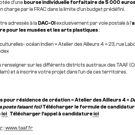
dotée d’une
bourse individuelle forfaitaire de 5 000 euro
n charge par le FRAC dans la limite d’un budget prédéfini.
tre adressés à la
DAC-OI
exclusivement par voie postale à l’
a
re pour les musées et les arts plastiques
:
 culturelles- océan Indien
« Atelier des Ailleurs 4 »
23, rue Lab
edex
s renseigner sur les différents districts austraux des TAAF (C
m) et à inscrire votre projet dans l’un de ces territoires.
 pour résidence de création « Atelier des Ailleurs 4 »
De
 poste faisant foi)
Télécharger le formule de candidatu
e
ici
Télécharger l’appel à candidature
ici
ur
:
www.taaf.fr