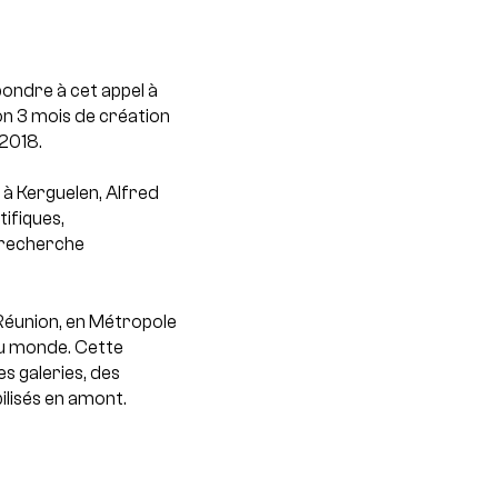
pondre à cet appel à
on 3 mois de création
 2018.
 à Kerguelen, Alfred
ifiques,
e recherche
a Réunion, en Métropole
du monde.
Cette
s galeries, des
ilisés en amont.