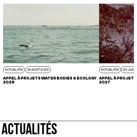
ACTUALITÉS
30 AOÛT 2026
ACTUALITÉS
20 JUIL 
APPEL À PROJETS WATER BODIES & ECOLOGY
APPEL À PROJETS
2026
2027
ACTUALITÉS