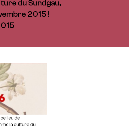
ature du Sundgau,
ovembre 2015 !
2015
ce lieu de
omme la culture du