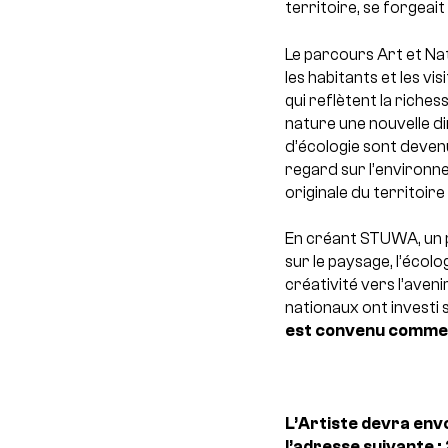
territoire, se forgeait
Le parcours Art et Na
les habitants et les v
qui reflètent la riches
nature une nouvelle d
d’écologie sont deven
regard sur l’environnem
originale du territoire
En créant STUWA, un p
sur le paysage, l’écolo
créativité vers l’avenir
nationaux ont investi 
est convenu comme s
L’Artiste devra env
l’adresse suivante :