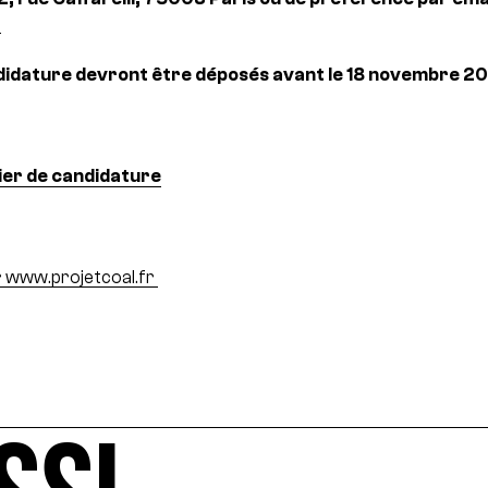
r
didature devront être déposés avant le
18 novembre 20
ier de candidature
r
www.projetcoal.fr