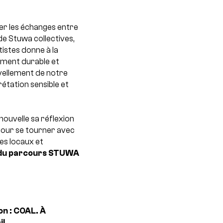
er les échanges entre
de Stuwa collectives,
tistes donne à la
ement durable et
vellement de notre
rétation sensible et
ouvelle sa réflexion
e pour se tourner avec
tes locaux et
e du parcours STUWA
on : COAL.
À
il