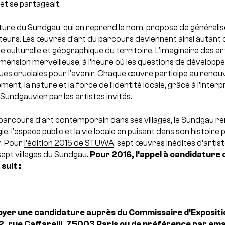
 et se partageait.
ture du Sundgau, qui en reprend le nom, propose de généralis
isiteurs. Les œuvres d’art du parcours deviennent ainsi autant 
se culturelle et géographique du territoire.
L’imaginaire des ar
imension merveilleuse, à l’heure où les questions de développ
ues cruciales pour l’avenir. Chaque œuvre participe au renou
ent, la nature et la force de l’identité locale, grâce à l’interp
 Sundgauvien par les artistes invités.
arcours d’art contemporain dans ses villages, le Sundgau ren
gie, l’espace public et la vie locale en puisant dans son histoir
.
Pour
l’édition 2015 de STUWA
, sept œuvres inédites d’artis
sept villages du Sundgau.
Pour 2016, l’appel à candidatur
uit :
oyer une candidature auprès du Commissaire d’Expositi
 2, rue Caffarelli, 75003 Paris ou de préférence par ema