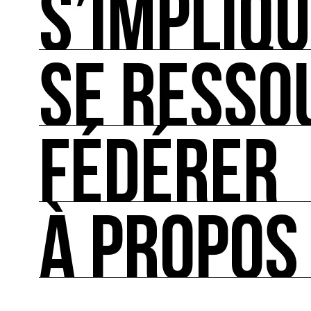
S’IMPLIQ
L'actualité française et internationale des rendez
SE RESSO
S’IMPLIQUER
Les bonnes pratiques, guides et outils pour rédu
FÉDÉRER
SE RESSOURCER
Les ressources théoriques et inspirantes sur les
À PROPOS
FÉDÉRER
Le répertoire des acteurs de l’écologie culturel
À PROPOS
Ressource0 est le premier média et centre de re