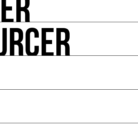
UER
-vous de l'art et de l'écologie : manifestations, appels à 
URCER
ire ses impacts.
 enjeux croisés culture et écologie.
le en France et dans le monde.
ssources français réunissant les univers des arts et des