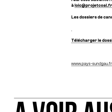
à
loic@projetcoal.f
Les dossiers de can
Télécharger le doss
www.pays-sundgau.f