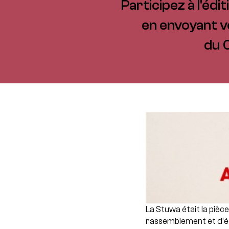
Participez à l'é
en envoyant v
du 
La Stuwa était la pièc
rassemblement et d’éch