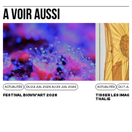
A VOIR AUSSI
ACTUALITÉS
DU 24 JUIL 2026 AU 26 JUIL 2026
ACTUALITÉS
DU 7 JUI
FESTIVAL BIOVIV’ART 2026
TISSER LES IMAGI
THALIE