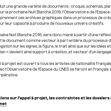
oduit une grande variété de documents : croquis, schémas, plan
ur la prochaine Nuit Blanche 2016, l’Observatoire de l’Espace
ue prennent ces archives graphiques dans un processus de créa
 sur leur capacité à produire de nouveaux univers créatifs.
haine Nuit Blanche 2016, sera donc mené à partir d’une réflex
t le document comme vecteur à part entière du processus de
tion sur les signes, la figure, le trait ainsi que sur les idées e
lan » devient ainsi support à création, et vecteur d’un langag
l à projet est ouvert à tous les artistes de nationalité frança
c l’Observatoire de l’Espace du CNES se feront en français. L
mpérative.
ons sur l’appel à projet, les contraintes et les dossiers 
net