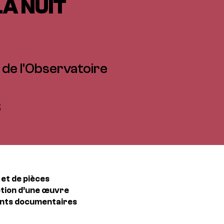
A NUIT
e de l'Observatoire
6
 et de pièces
ption d’une œuvre
ments documentaires