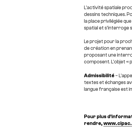
L’activité spatiale pr
dessins techniques. Po
la place privilégiée q
spatial et s’interroge
Le projet pour la proc
de création en prenan
proposant une interroga
composent. L’objet « p
Admissibilité
– L’appe
textes et échanges ave
langue française est i
Pour plus d’informati
rendre,
www.cipac.