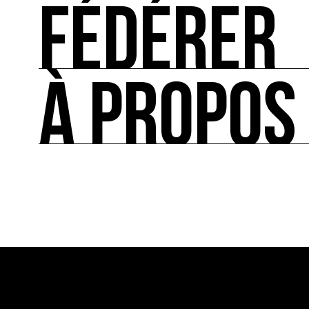
FÉDÉRER
SE RESSOURCER
Les ressources théoriques et inspirantes sur les
À PROPOS
FÉDÉRER
Le répertoire des acteurs de l’écologie culturel
À PROPOS
Ressource0 est le premier média et centre de re
française et internationale consacrée à l’art et à
cette thématique et recense les acteurs clés.