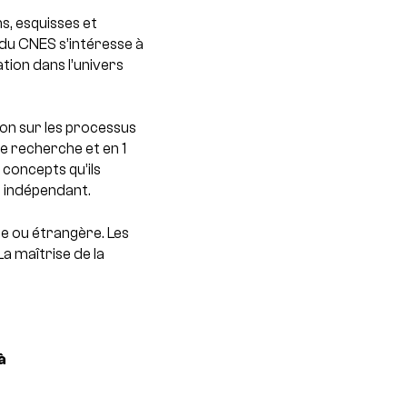
s, esquisses et
 du CNES s’intéresse à
tion dans l’univers
ion sur les processus
 recherche et en 1
t concepts qu’ils
e indépendant.
ise ou étrangère. Les
a maîtrise de la
à