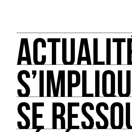
ACTUALIT
S’IMPLIQ
ACTUALITÉS
L'actualité française et internationale des rendez
SE RESSO
S’IMPLIQUER
Les bonnes pratiques, guides et outils pour rédu