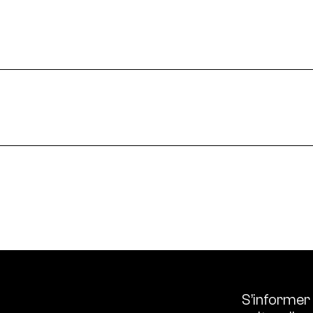
 enjeux croisés culture et écologie.
le en France et dans le monde.
ssources français réunissant les univers des arts et des
 l’écologie, diffuse les outils et bonnes pratiques, centra
S’informer