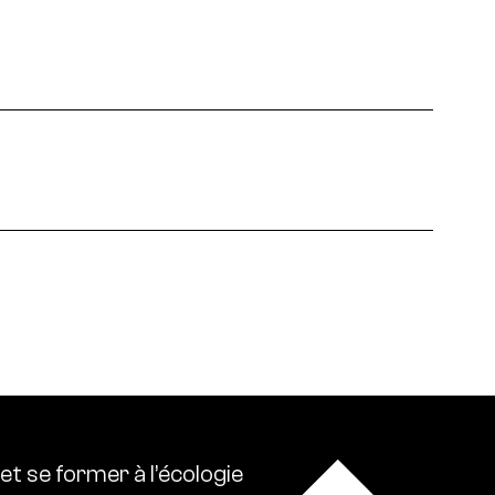
 écologies. Ressource0 relaie l’actualité
lise l’ensemble des références intellectuelles sur
et
se
former
à
l’écologie