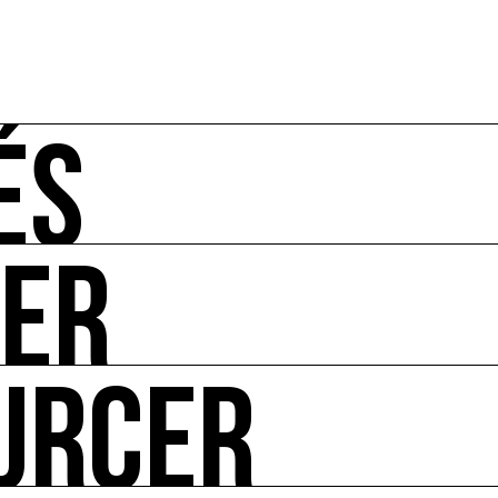
ÉS
UER
-vous de l'art et de l'écologie : manifestations, appels à 
URCER
ire ses impacts.