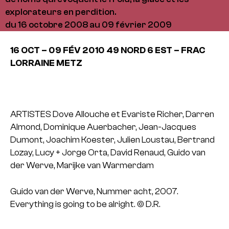
explorateurs en perdition.
du 16 octobre 2008 au 09 février 2009
16 OCT – 09 FÉV 2010
49 NORD 6 EST – FRAC
LORRAINE METZ
ARTISTES
Dove Allouche et Evariste Richer, Darren
Almond, Dominique Auerbacher, Jean-Jacques
Dumont, Joachim Koester, Julien Loustau, Bertrand
Lozay, Lucy + Jorge Orta, David Renaud, Guido van
der Werve, Marijke van Warmerdam
Guido van der Werve, Nummer acht, 2007.
Everything is going to be alright. © D.R.