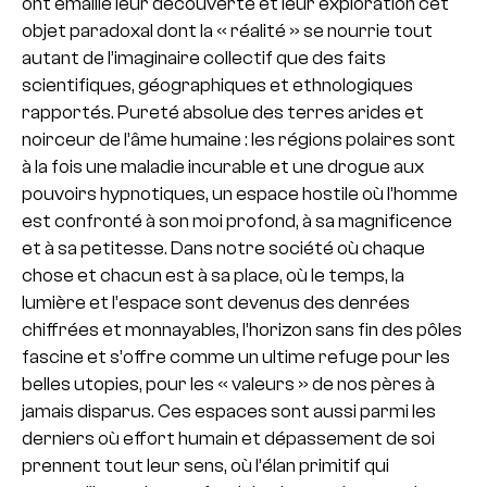
ont émaillé leur découverte et leur exploration cet
objet paradoxal dont la « réalité » se nourrie tout
autant de l’imaginaire collectif que des faits
scientifiques, géographiques et ethnologiques
rapportés. Pureté absolue des terres arides et
noirceur de l’âme humaine : les régions polaires sont
à la fois une maladie incurable et une drogue aux
pouvoirs hypnotiques, un espace hostile où l’homme
est confronté à son moi profond, à sa magnificence
et à sa petitesse.
Dans notre société où chaque
chose et chacun est à sa place, où le temps, la
lumière et l’espace sont devenus des denrées
chiffrées et monnayables, l’horizon sans fin des pôles
fascine et s’offre comme un ultime refuge pour les
belles utopies, pour les « valeurs » de nos pères à
jamais disparus.
Ces espaces sont aussi parmi les
derniers où effort humain et dépassement de soi
prennent tout leur sens, où l’élan primitif qui