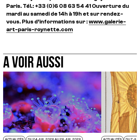
Paris.
Tél.: +33 (0)6 08 63 54 41
Ouverture du
mardi au samedi de 14h à 19h et sur rendez-
vous.
Plus d’informations sur :
www.galerie-
art-paris-roynette.com
A VOIR AUSSI
ACTUALITÉS
DU 24 JUIL 2026 AU 26 JUIL 2026
ACTUALITÉS
DU 7 JUI