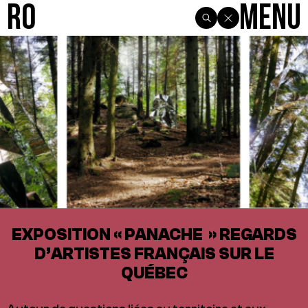
R0
Menu
EXPOSITION « PANACHE » REGARDS
D’ARTISTES FRANÇAIS SUR LE
QUÉBEC