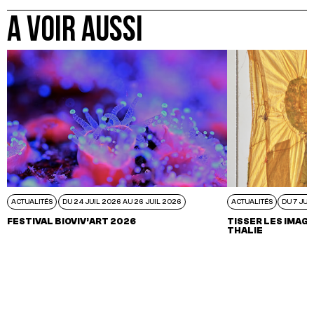
A VOIR AUSSI
ACTUALITÉS
DU 24 JUIL 2026 AU 26 JUIL 2026
ACTUALITÉS
DU 7 JUI
FESTIVAL BIOVIV’ART 2026
TISSER LES IMAGI
THALIE