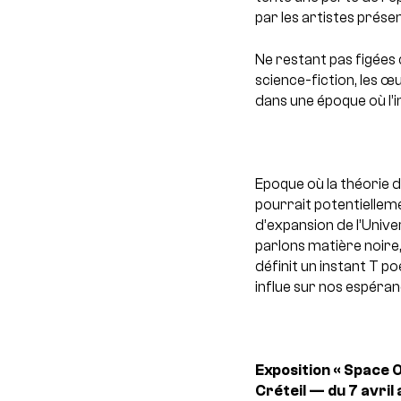
par les artistes présen
Ne restant pas figées 
science-fiction, les œu
dans une époque où l
Epoque où la théorie de
pourrait potentielleme
d’expansion de l’Univer
parlons matière noir
définit un instant T po
influe sur nos espéra
Exposition « Space O
Créteil — du 7 avril