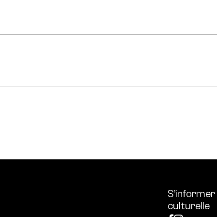
 enjeux croisés culture et écologie.
le en France et dans le monde.
ssources français réunissant les univers des arts et des
 l’écologie, diffuse les outils et bonnes pratiques, centra
S’informer
culturelle