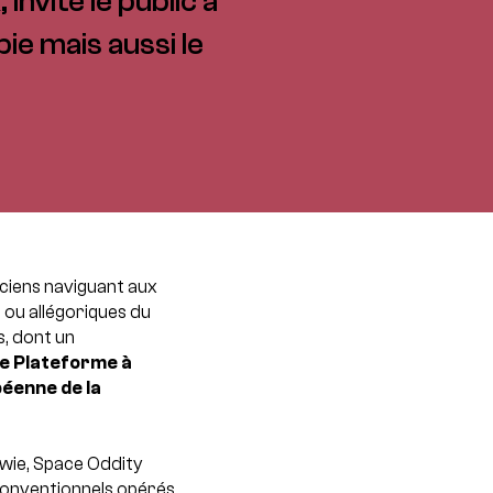
nvite le public à
ie mais aussi le
ciens naviguant aux
 ou allégoriques du
, dont un
ie Plateforme à
éenne de la
wie, Space Oddity
onventionnels opérés