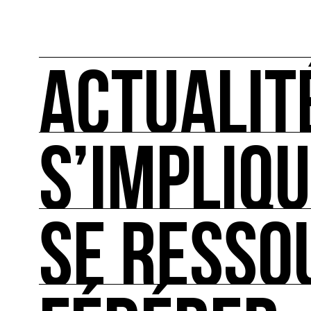
ACTUALIT
S’IMPLIQ
ACTUALITÉS
L'actualité française et internationale des rendez
SE RESSO
S’IMPLIQUER
Les bonnes pratiques, guides et outils pour rédu
SE RESSOURCER