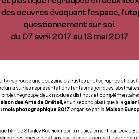
t plastique regroupée en deux lieux, i
des oeuvres évoquant l'espace, l'utop
questionnement sur soi.
du 07 avril 2017 au 13 mai 2017
dity regroupe une douzaine d’artistes photographes et plasti
édiums sur les représentations fantasmagoriques, abstraites
 projet regroupe deux modules distincts et complémentaires
aison des Arts de Créteil
, et un second plastique à la
galer
du
mois photographique 2017
organisé par la
Maison Europ
e film de Stanley Kubrick, repris musicalement par David Bo
pères physiques et spatiaux par le repoussement des codes c