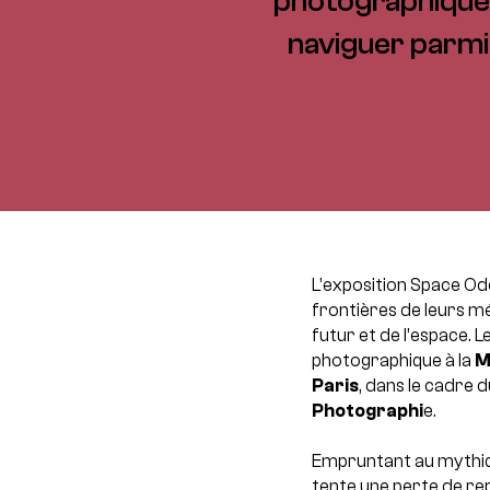
photographique e
naviguer parmi 
L’exposition Space Od
frontières de leurs m
futur et de l’espace.
Le
photographique à la
M
Paris
, dans le cadre 
Photographi
e.
Empruntant au mythiqu
tente une perte de re