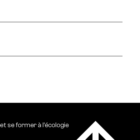
 écologies. Ressource0 relaie l’actualité
lise l’ensemble des références intellectuelles sur
et
se
former
à
l’écologie