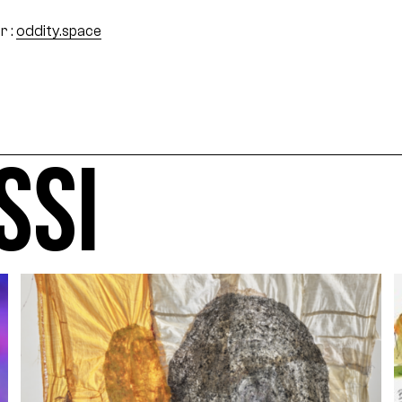
r :
oddity.space
SSI