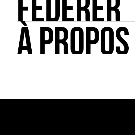
FÉDÉRER
Les ressources théoriques et inspirantes sur les
À PROPOS
FÉDÉRER
Le répertoire des acteurs de l’écologie culturel
À PROPOS
Ressource0 est le premier média et centre de re
française et internationale consacrée à l’art et à
cette thématique et recense les acteurs clés.