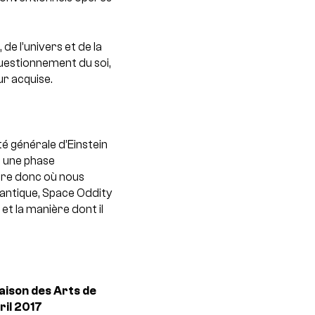
de l’univers et de la
 questionnement du soi,
ur acquise.
é générale d’Einstein
r une phase
ure donc où nous
uantique, Space Oddity
et la manière dont il
ison des Arts de
ril 2017