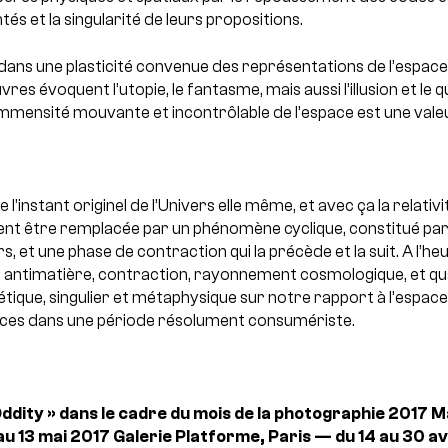
tés et la singularité de leurs propositions.
dans une plasticité convenue des représentations de l’espace, 
vres évoquent l’utopie, le fantasme, mais aussi l’illusion et le
’immensité mouvante et incontrôlable de l’espace est une vale
 l’instant originel de l’Univers elle même, et avec ça la relativit
nt être remplacée par un phénomène cyclique, constitué pa
s, et une phase de contraction qui la précède et la suit.
A l’he
e, antimatière, contraction, rayonnement cosmologique, et q
étique, singulier et métaphysique sur notre rapport à l’espace 
nces dans une période résolument consumériste.
ddity » dans le cadre du mois de la photographie 2017
Ma
 au 13 mai 2017
Galerie Platforme, Paris — du 14 au 30 av