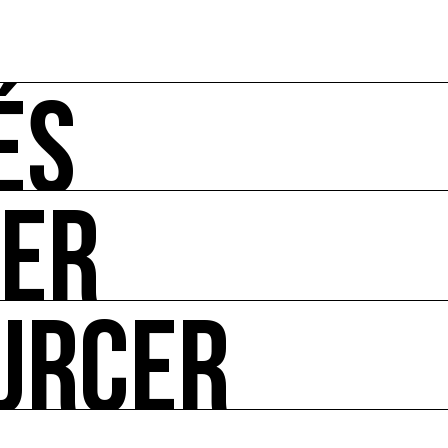
ÉS
UER
-vous de l'art et de l'écologie : manifestations, appels à 
URCER
ire ses impacts.