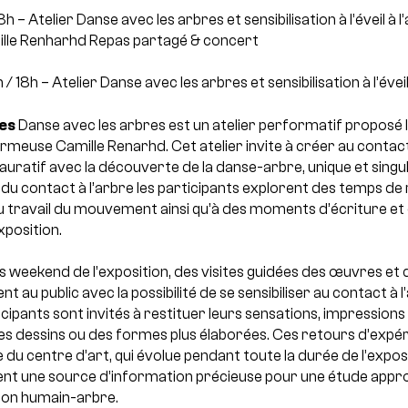
8h – Atelier Danse avec les arbres et sensibilisation à l’éveil à l
lle Renharhd
Repas partagé & concert
 / 18h – Atelier Danse avec les arbres et sensibilisation à l’éveil
es
Danse avec les arbres est un atelier performatif proposé le
meuse Camille Renarhd. Cet atelier invite à créer au contac
auratif avec la découverte de la danse-arbre, unique et singu
e du contact à l’arbre les participants explorent des temps 
u travail du mouvement ainsi qu’à des moments d’écriture et 
xposition.
s weekend de l’exposition, des visites guidées des œuvres et
au public avec la possibilité de se sensibiliser au contact à l’
ticipants sont invités à restituer leurs sensations, impressions
es dessins ou des formes plus élaborées. Ces retours d’expér
ée du centre d’art, qui évolue pendant toute la durée de l’expo
t une source d’information précieuse pour une étude appro
tion humain-arbre.