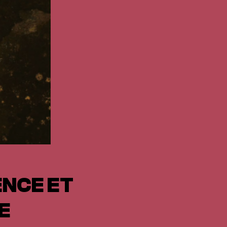
ENCE ET
E