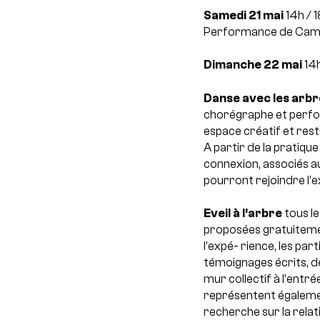
Samedi 21 mai
14h / 1
Performance de Cami
Dimanche 22 mai
14h
Danse avec les arbr
chorégraphe et perfor
espace créatif et rest
A partir de la pratiqu
connexion, associés a
pourront rejoindre l’e
Eveil à l’arbre
tous le
proposées gratuitement 
l’expé- rience, les par
témoignages écrits, d
mur collectif à l’entr
représentent égalemen
recherche sur la rela