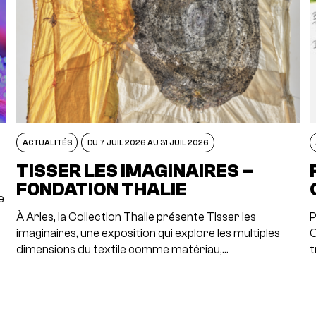
ACTUALITÉS
DU 7 JUIL 2026 AU 31 JUIL 2026
TISSER LES IMAGINAIRES –
FONDATION THALIE
e
À Arles, la Collection Thalie présente Tisser les
P
imaginaires, une exposition qui explore les multiples
C
dimensions du textile comme matériau,…
t