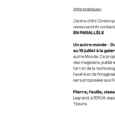
Infos pratiques :
Centre d’Art Contemp
www.cacl.info
contact
EN PARALLÈLE
Un autre monde
–
Du
au 16 juillet à la gal
autre Monde. Ce projet
des magiciens, publié 
l’art et de la technolo
l’avéré et de l’imagina
sera proposées aux Pa
Pierre, feuille, cisea
Legrand, à l’EROA, es
Yzeure.