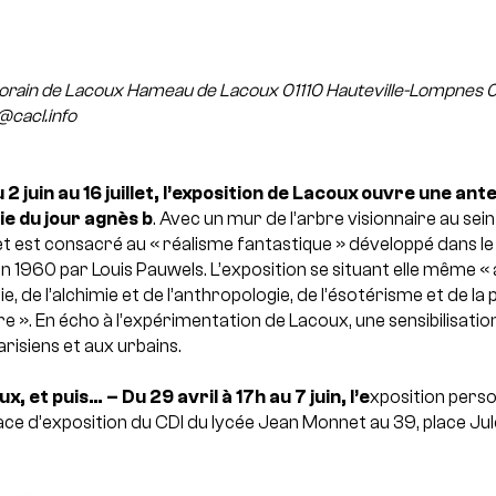
orain de Lacoux
Hameau de Lacoux
01110 Hauteville-Lompnes
0
@cacl.info
 2 juin au 16 juillet, l’exposition de Lacoux ouvre une ante
erie du jour agnès b
.
Avec un mur de l’arbre visionnaire au sein
 est consacré au « réalisme fantastique » développé dans le l
en 1960 par Louis Pauwels. L’exposition se situant elle même 
gie, de l’alchimie et de l’anthropologie, de l’ésotérisme et de l
ire ». En écho à l’expérimentation de Lacoux, une sensibilisatio
risiens et aux urbains.
ux, et puis… – Du 29 avril à 17h au 7 juin, l’e
xposition perso
pace d’exposition du CDI du lycée Jean Monnet au 39, place J