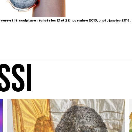
 verre filé, sculpture réalisée les 21 et 22 novembre 2015, photo janvier 2016.
SSI