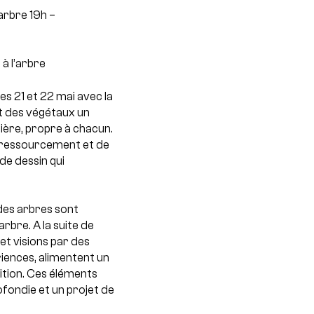
’arbre
19h –
 à l’arbre
s 21 et 22 mai avec la
t des végétaux un
lière, propre à chacun.
de ressourcement et de
de dessin qui
 des arbres sont
arbre. A la suite de
 et visions par des
iences, alimentent un
sition. Ces éléments
fondie et un projet de