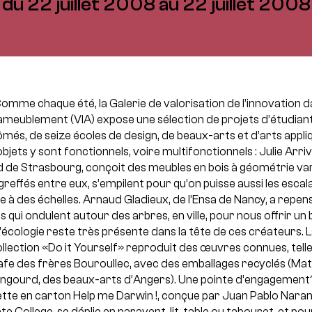
du 22 juillet 2008 au 22 juillet 2008
omme chaque été, la Galerie de valorisation de l’innovation 
’ameublement (VIA) expose une sélection de projets d’étudian
ômés, de seize écoles de design, de beaux-arts et d’arts appli
objets y sont fonctionnels, voire multifonctionnels : Julie Arriv
ad de Strasbourg, conçoit des meubles en bois à géométrie var
 greffés entre eux, s’empilent pour qu’on puisse aussi les esca
e à des échelles. Arnaud Gladieux, de l’Ensa de Nancy, a repens
les qui ondulent autour des arbres, en ville, pour nous offrir un 
’écologie reste très présente dans la tête de ces créateurs. 
llection «Do it Yourself» reproduit des œuvres connues, telle
afe des frères Bouroullec, avec des emballages recyclés (Mat
ngourd, des beaux-arts d’Angers). Une pointe d’engagement
ette en carton Help me Darwin !, conçue par Juan Pablo Naran
te College, se déplie en paravent, lit, table ou tabouret, et pou