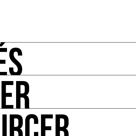
ÉS
UER
-vous de l'art et de l'écologie : manifestations, appels à 
URCER
ire ses impacts.