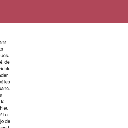
dans
ts
qués.
é, de
iable
lader
é les
banc.
La
 la
hieu
? La
jo de
rrait