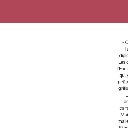
« C
l
dipl
Les 
l’Es
qui,
grâc
gril
L
co
car
Mai
mall
Stra