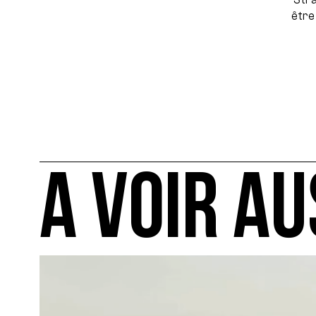
être
A VOIR AU