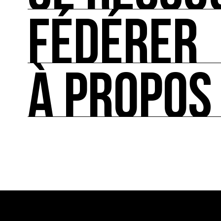
FÉDÉRER
SE RESSOURCER
Les ressources théoriques et inspirantes sur les
À PROPOS
FÉDÉRER
Le répertoire des acteurs de l’écologie culturel
À PROPOS
Ressource0 est le premier média et centre de re
française et internationale consacrée à l’art et à
cette thématique et recense les acteurs clés.