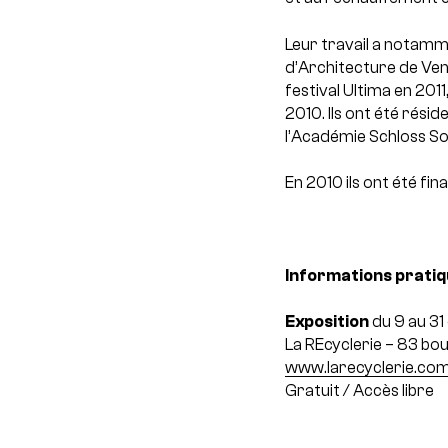
Leur travail a notamm
d’Architecture de Veni
festival Ultima en 2011
2010. Ils ont été rési
l’Académie Schloss Sol
En 2010 ils ont été fi
Informations prati
Exposition
du 9 au 3
La REcyclerie – 83 bo
www.larecyclerie.co
Gratuit / Accès libre