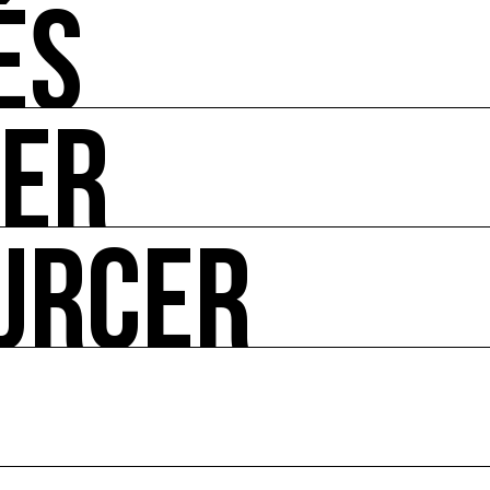
ÉS
UER
-vous de l'art et de l'écologie : manifestations, appels à 
URCER
ire ses impacts.
 enjeux croisés culture et écologie.