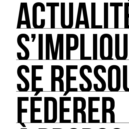
ACTUALIT
S’IMPLIQ
ACTUALITÉS
L'actualité française et internationale des rendez
SE RESSO
S’IMPLIQUER
Les bonnes pratiques, guides et outils pour rédu
FÉDÉRER
SE RESSOURCER
Les ressources théoriques et inspirantes sur les