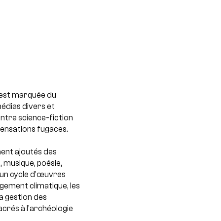
t est marquée du
édias divers et
ntre science-fiction
sensations fugaces.
ment ajoutés des
, musique, poésie,
 un cycle d’œuvres
gement climatique, les
a gestion des
acrés à l’archéologie