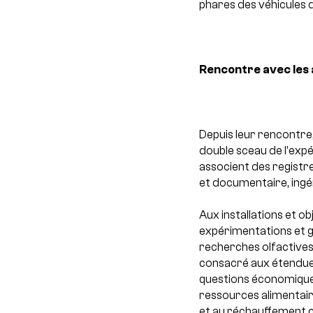
phares des véhicules d
Rencontre avec les 
Depuis leur rencontre
double sceau de l’exp
associent des registr
et documentaire, ingén
Aux installations et o
expérimentations et ge
recherches olfactives
consacré aux étendues
questions économiques
ressources alimentair
et au réchauffement c