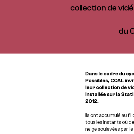
collection de vid
du 
Dans le cadre du cy
Possibles, COAL invi
leur collection de 
installée sur la Sta
2012.
Ils ont accumulé au fi
tous les instants où de
neige soulevées par le