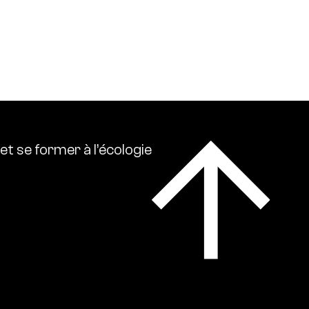
 écologies. Ressource0 relaie l’actualité
lise l’ensemble des références intellectuelles sur
et
se
former
à
l’écologie