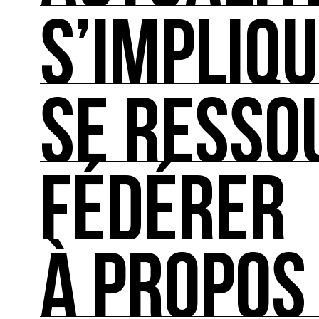
S’IMPLIQ
ACTUALITÉS
L'actualité française et internationale des rendez
SE RESSO
S’IMPLIQUER
Les bonnes pratiques, guides et outils pour rédu
FÉDÉRER
SE RESSOURCER
Les ressources théoriques et inspirantes sur les
À PROPOS
FÉDÉRER
Le répertoire des acteurs de l’écologie culturel