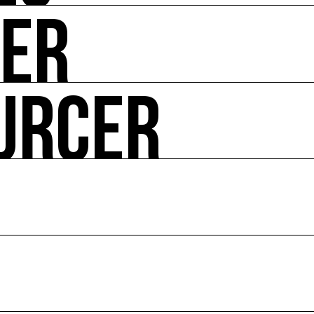
UER
-vous de l'art et de l'écologie : manifestations, appels à 
URCER
ire ses impacts.
 enjeux croisés culture et écologie.
le en France et dans le monde.