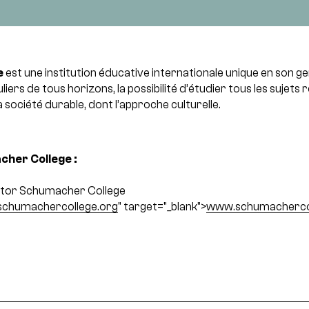
e
est une institution éducative internationale unique en son gen
iers de tous horizons, la possibilité d’étudier tous les sujets r
a société durable, dont l’approche culturelle.
her College :
tor Schumacher College
chumachercollege.org
" target="_blank">
www.schumachercol