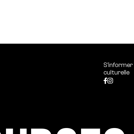
ssources français réunissant les univers des arts et des
 l’écologie, diffuse les outils et bonnes pratiques, centra
S’informer
culturelle