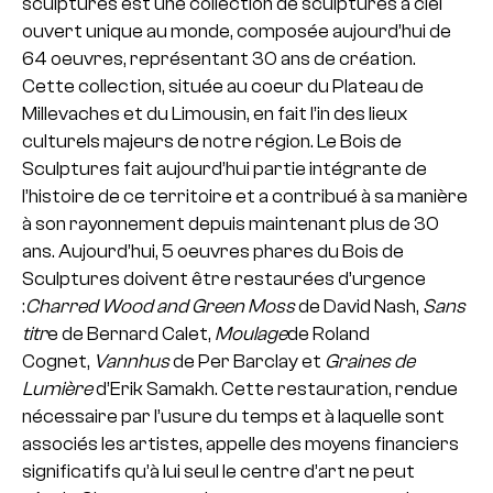
sculptures est une collection de sculptures à ciel
ouvert unique au monde, composée aujourd’hui de
64 oeuvres, représentant 30 ans de création.
Cette collection, située au coeur du Plateau de
Millevaches et du Limousin, en fait l’in des lieux
culturels majeurs de notre région. Le Bois de
Sculptures fait aujourd’hui partie intégrante de
l’histoire de ce territoire et a contribué à sa manière
à son rayonnement depuis maintenant plus de 30
ans.
Aujourd’hui, 5 oeuvres phares du Bois de
Sculptures doivent être restaurées d’urgence
:
Charred Wood and Green Moss
de David Nash,
Sans
titr
e de Bernard Calet,
Moulage
de Roland
Cognet,
Vannhus
de Per Barclay et
Graines de
Lumière
d’Erik Samakh. Cette restauration, rendue
nécessaire par l’usure du temps et à laquelle sont
associés les artistes, appelle des moyens financiers
significatifs qu’à lui seul le centre d’art ne peut