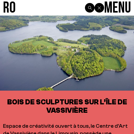
R0
Menu
BOIS DE SCULPTURES SUR L’ÎLE DE
VASSIVIÈRE
Espace de créativité ouvert à tous, le Centre d'Art
de Vassivière dans le Limousin, possède une