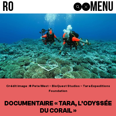
R0
Menu
Crédit image : © Pete West – BioQuest Studios – Tara Expeditions
Foundation
DOCUMENTAIRE « TARA, L’ODYSSÉE
DU CORAIL »