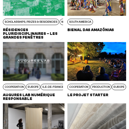
SCHOLARSHIPS, PRIZES & RESIDENCIES
NEW AQUITAINE
SOUTH AMERICA
RÉSIDENCES
BIENAL DAS AMAZÔNIAS
PLURIDISCIPLINAIRES – LES
GRANDES FENÊTRES
COOPERATION
EUROPE
ILE-DE-FRANCE
COOPERATION
PRODUCTION
EUROPE
AUGURES LAB NUMÉRIQUE
LE PROJET STARTER
RESPONSABLE