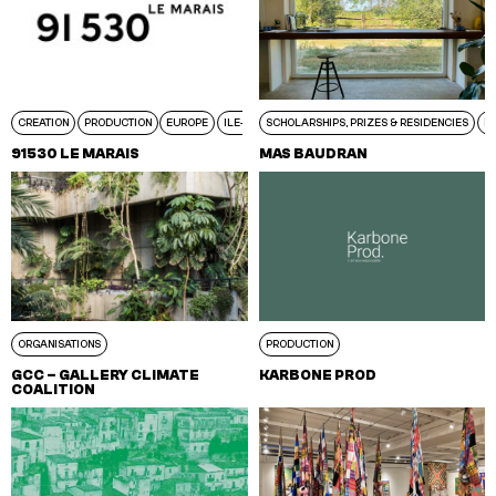
CREATION
PRODUCTION
EUROPE
ILE-DE-FRANCE
SCHOLARSHIPS, PRIZES & RESIDENCIES
L
91530 LE MARAIS
MAS BAUDRAN
ORGANISATIONS
PRODUCTION
GCC – GALLERY CLIMATE
KARBONE PROD
COALITION