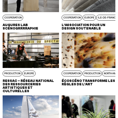
COOPERATION
COOPERATION
EUROPE
ILE-DE-FRANCE
AUGURES LAB
L’ASSOCIATION POUR UN
SCÉNOGRRRRAPHIE
DESIGN SOUTENABLE
PRODUCTION
EUROPE
COOPERATION
PRODUCTION
NORTH AME
RESSAC – RÉSEAU NATIONAL
ÉCOSCÉNO TRANSFORME LES
DES RESSOURCERIES
RÈGLES DE L’ART
ARTISTIQUES ET
CULTURELLES