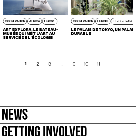
COOPERATION
AFRICA
EUROPE
COOPERATION
EUROPE
ILE-DE-FRANCE
ART EXPLORA, LE BATEAU-
LE PALAIS DE TOKYO, UN PALAIS
MUSÉE QUI MET L’ART AU
DURABLE
SERVICE DE L’ÉCOLOGIE
1
2
3
…
9
10
11
NEWS
GETTING INVOLVED