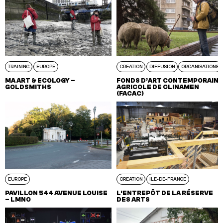
TRAINING
EUROPE
CREATION
DIFFUSION
ORGANISATIONS
MA ART & ECOLOGY –
FONDS D’ART CONTEMPORAIN
GOLDSMITHS
AGRICOLE DE CLINAMEN
(FACAC)
EUROPE
CREATION
ILE-DE-FRANCE
PAVILLON 544 AVENUE LOUISE
L’ENTREPÔT DE LA RÉSERVE
– LMNO
DES ARTS