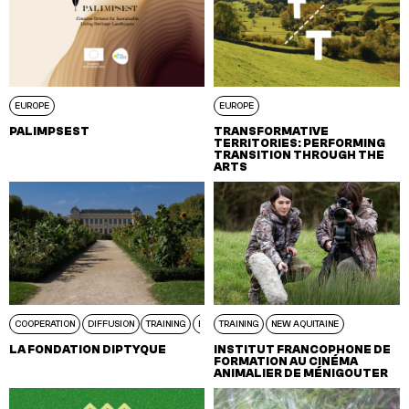
EUROPE
EUROPE
PALIMPSEST
TRANSFORMATIVE
TERRITORIES: PERFORMING
TRANSITION THROUGH THE
ARTS
COOPERATION
DIFFUSION
TRAINING
EUROPE
TRAINING
NEW AQUITAINE
LA FONDATION DIPTYQUE
INSTITUT FRANCOPHONE DE
FORMATION AU CINÉMA
ANIMALIER DE MÉNIGOUTER