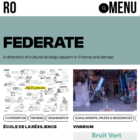
R0
Menu
FEDERATE
A
directory
of
cultural
ecology
players
in
France
and
abroad
COOPERATION
TRAINING
ORGANISATIONS
SCHOLARSHIPS, PRIZES & RESIDENCIES
EUROPE
C
ÉCOLE DE LA RÉSILIENCE
VIVARIUM