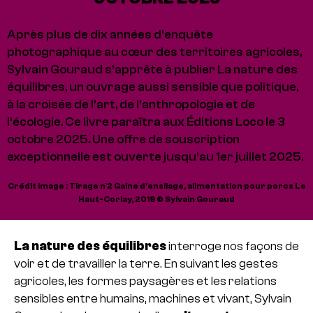
Après plus de dix années d’enquête
photographique au cœur des territoires agricoles,
Sylvain Gouraud s’apprête à publier La nature des
équilibres, un ouvrage aussi sensible que politique,
à la croisée de l’art, de l’anthropologie et de
l’écologie. Ce livre paraîtra aux Éditions Loco le 3
octobre 2025. Une offre de souscription
exceptionnelle est ouverte jusqu’au 1er juillet 2025.
Crédit image : Tirage n°2 Gaine d’ensilage, alimentation pour porcs Le
Haut-Corlay, 2019 © Sylvain Gouraud
La nature des équilibres
interroge nos façons de
voir et de travailler la terre. En suivant les gestes
agricoles, les formes paysagères et les relations
sensibles entre humains, machines et vivant, Sylvain