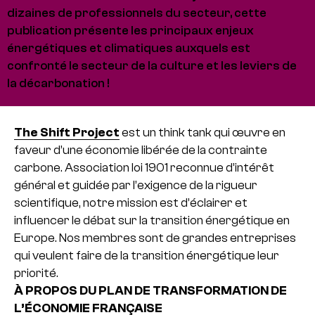
dizaines de professionnels du secteur, cette
publication présente les principaux enjeux
énergétiques et climatiques auxquels est
confronté le secteur de la culture et les leviers de
la décarbonation !
The Shift Project
est un think tank qui œuvre en
faveur d’une économie libérée de la contrainte
carbone. Association loi 1901 reconnue d’intérêt
général et guidée par l’exigence de la rigueur
scientifique, notre mission est d’éclairer et
influencer le débat sur la transition énergétique en
Europe. Nos membres sont de grandes entreprises
qui veulent faire de la transition énergétique leur
priorité.
À PROPOS DU PLAN DE TRANSFORMATION DE
L’ÉCONOMIE FRANÇAISE