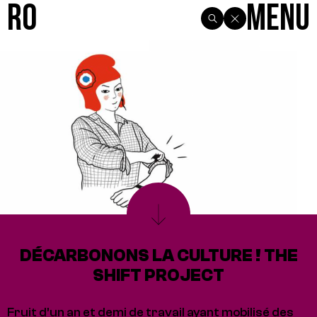
R0
Menu
DÉCARBONONS LA CULTURE ! THE
SHIFT PROJECT
Fruit d’un an et demi de travail ayant mobilisé des