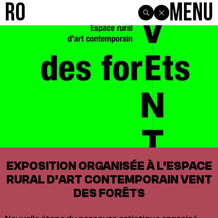
R0
Menu
EXPOSITION ORGANISÉE À L’ESPACE
RURAL D’ART CONTEMPORAIN VENT
DES FORÊTS