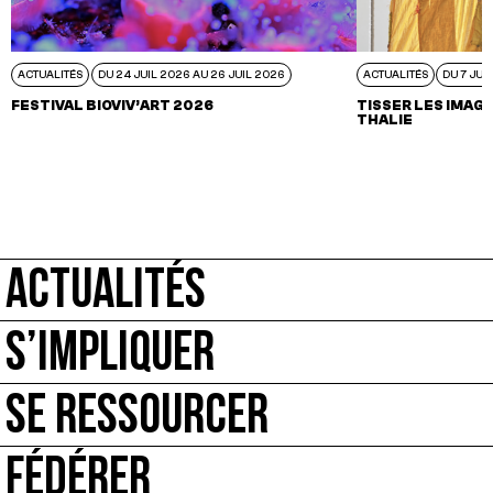
ACTUALITÉS
DU 24 JUIL 2026 AU 26 JUIL 2026
ACTUALITÉS
DU 7 JUI
FESTIVAL BIOVIV’ART 2026
TISSER LES IMAGI
THALIE
ACTUALITÉS
S’IMPLIQUER
SE RESSOURCER
FÉDÉRER