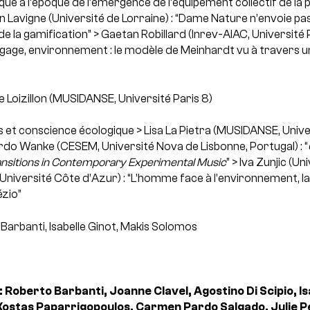
que à l’époque de l’émergence de l’équipement collectif de la
 Lavigne (Université de Lorraine) : “Dame Nature n’envoie pas 
de la gamification”
> Gaetan Robillard (Inrev-AIAC, Université 
angage, environnement : le modèle de Meinhardt vu à travers u
 Loizillon (MUSIDANSE, Université Paris 8)
 et conscience écologique
> Lisa La Pietra (MUSIDANSE, Univer
rdo Wanke (CESEM, Université Nova de Lisbonne, Portugal) : “
ansitions in Contemporary Experimental Music
”
> Iva Zunjic (Un
Université Côte d’Azur) : “L’homme face à l’environnement, l
ézio”
Barbanti, Isabelle Ginot, Makis Solomos
: Roberto Barbanti, Joanne Clavel, Agostino Di Scipio, Is
 Kostas Paparrigopoulos, Carmen Pardo Salgado, Julie Pe