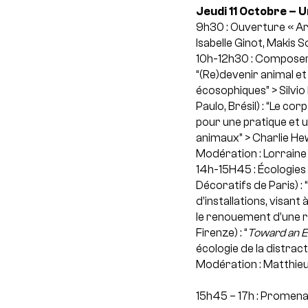
Jeudi 11 Octobre – U
9h30 : Ouverture « Ar
Isabelle Ginot, Makis 
10h-12h30 : Composer 
“(Re)devenir animal e
écosophiques”
> Silvi
Paulo, Brésil) : “Le co
pour une pratique et 
animaux”
> Charlie He
Modération : Lorraine 
14h-15H45 : Écologies
Décoratifs de Paris) : 
d’installations, visa
le renouement d’une re
Firenze) : “
Toward an Ec
écologie de la distract
Modération : Matthieu
15h45 – 17h : Promena