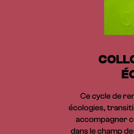
COLLO
É
Ce cycle de re
écologies, transi
accompagner ce
dans le champ des