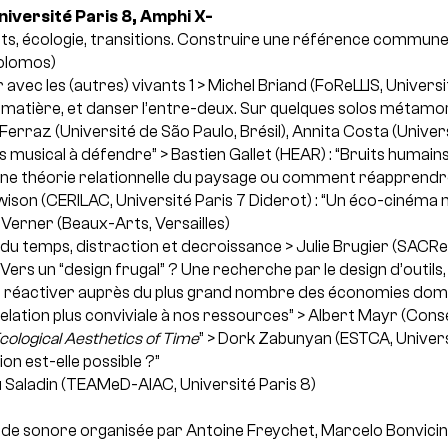
niversité Paris 8, Amphi X-
ts, écologie, transitions. Construire une référence commune
Solomos)
avec les (autres) vivants 1
> Michel Briand (FoReLLIS, Universit
t matière, et danser l’entre-deux. Sur quelques solos métamo
o Ferraz (Université de São Paulo, Brésil), Annita Costa (Unive
rps musical à défendre”
> Bastien Gallet (HEAR) : “Bruits humain
une théorie relationnelle du paysage ou comment réapprendre
wison (CERILAC, Université Paris 7 Diderot) : “Un éco-cinéma
Verner (Beaux-Arts, Versailles)
 du temps, distraction et decroissance
> Julie Brugier (SACRe
“Vers un “design frugal” ? Une recherche par le design d’outils,
nt à réactiver auprès du plus grand nombre des économies dom
lation plus conviviale à nos ressources”
> Albert Mayr (Conse
ological Aesthetics of Time
”
> Dork Zabunyan (ESTCA, Universi
ion est-elle possible ?”
 Saladin (TEAMeD-AIAC, Université Paris 8)
de sonore organisée par Antoine Freychet, Marcelo Bonvici