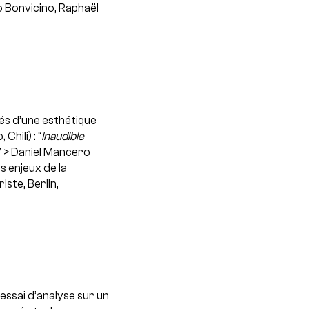
o Bonvicino, Raphaël
és d’une esthétique
hili) : “
Inaudible
”
> Daniel Mancero
s enjeux de la
ste, Berlin,
essai d’analyse sur un