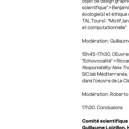
objet de design graphi
scientifique”
> Benjamin
écologie(s) et éthique 
TAL Tours) : “Motif, l
et computationnelle”
Modération : Guillaume
15h45-17h30. OEuvres
“Echovocalité”
> Ricca
Responsibility: New Tr
SIC.lab Méditerranée, 
dans l’oeuvre de Le Cl
Modération : Roberto 
17h30. Conclusions
Comité scientifique 
Guillaume Loizillon,