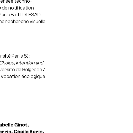
 pensée techno-
de notification :
Paris 8 et LDI, ESAD
ne recherche visuelle
sité Paris 8) :
Choice, Intention and
iversité de Belgrade /
a vocation écologique
abelle Ginot,
rrin, Cécile Sorin,