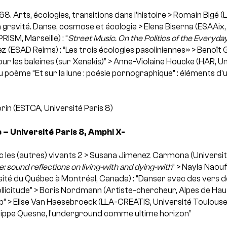
68. Arts, écologies, transitions dans l’histoire
> Romain Bigé (
la gravité. Danse, cosmose et écologie
> Elena Biserna (ESAAix,
RISM, Marseille) : “
Street Music. On the Politics of the Everyday
z (ESAD Reims) : “Les trois écologies pasoliniennes»
> Benoît 
our les baleines (sur Xenakis)”
> Anne-Violaine Houcke (HAR, Un
du poème “Et sur la lune : poésie pornographique” : éléments 
rin (ESTCA, Université Paris 8)
 – Université Paris 8, Amphi X-
les (autres) vivants 2
> Susana Jimenez Carmona (Universit
e: sound reflections on living-with and dying-with
”
> Nayla Naoufa
ité du Québec à Montréal, Canada) : “Danser avec des vers de
licitude”
> Boris Nordmann (Artiste-chercheur, Alpes de Hau
p”
> Elise Van Haesebroeck (LLA-CREATIS, Université Toulouse
ilippe Quesne, l’underground comme ultime horizon”