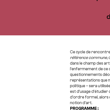
d
Ce cycle de rencontre
référence commune
,
dans le champ des arts
l’enfermement de ce de
questionnements découl
représentations que n
politique – sera utili
est d’usage d’étudier
d’ordre formel, alors q
notion d’art.
PROGRAMME :