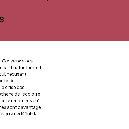
18
s. Construire une
venant actuellement
qui, récusant
coute de
la crise des
sphère de l’écologie
ns ou ruptures qu’il
ures sont davantage
usqu’à redéfinir la