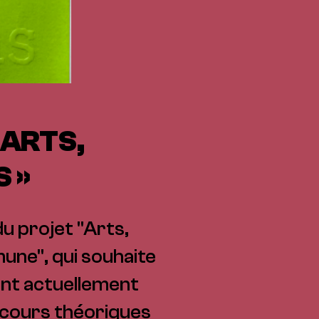
 ARTS,
 »
u projet "Arts,
une", qui souhaite
nt actuellement
iscours théoriques