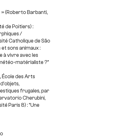
 » (Roberto Barbanti,
é de Poitiers) :
rphiques /
rsité Catholique de São
s et sons animaux :
 à vivre avec les
 météo-matérialiste ?”
, École des Arts
 d’objets,
estiques frugales, par
rvatorio Cherubini,
té Paris 8) : “Une
no