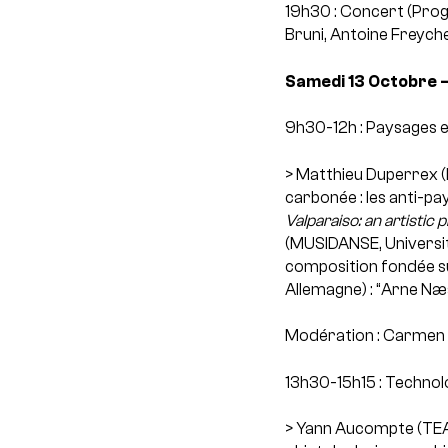
19h30 : Concert (Progr
Bruni, Antoine Freyche
Samedi 13 Octobre –
9h30-12h : Paysages 
> Matthieu Duperrex (
carbonée : les anti-pa
Valparaiso: an artistic
(MUSIDANSE, Université 
composition fondée s
Allemagne) : “Arne Næ
Modération : Carmen 
13h30-15h15 : Technol
> Yann Aucompte (TEAM