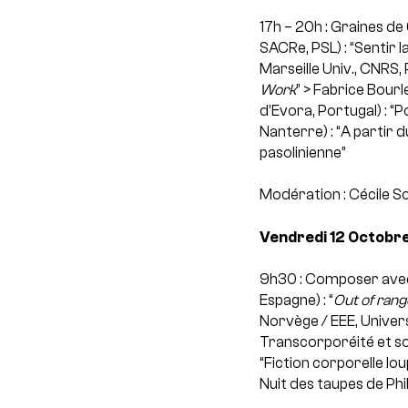
17h – 20h : Graines de 
SACRe, PSL) : “Sentir 
Marseille Univ., CNRS, P
Work
”
> Fabrice Bourle
d’Evora, Portugal) : “P
Nanterre) : “A partir 
pasolinienne”
Modération : Cécile So
Vendredi 12 Octobre
9h30 : Composer avec 
Espagne) : “
Out of rang
Norvège / EEE, Univers
Transcorporéité et sol
“Fiction corporelle lou
Nuit des taupes de Ph