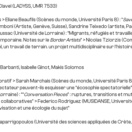
Clavel (LADYSS, UMR 7533)
s
> Eliane Beaufils (Scènes du monde, Université Paris 8) : “
Save
boni (Artiste, Genève, Suisse), Sandrine Teixedo (artiste, Par
Lussac (Université de Lorraine) : “Migrants, réfugiés et travail
mporaine. Notes sur le
Border Artists
”
> Nicolas Tziorzis (Com
, un travail de terrain. un projet multidisciplinaire sur l’histoi
Barbanti, Isabelle Ginot, Makis Solomos
oratif
> Sarah Marchais (Scènes du monde, Université Paris 8) :
pectateur peuvent-ils esquisser une “écosophie spectatorielle”
rraine) : ““
Conversation Pieces
” : ruptures, transitions et mu
 collaboratives”
> Federico Rodriguez (MUSIDANSE, Université 
visation et une écologie du sujet”
aparrigopoulos (Université des sciences appliquées de Crète