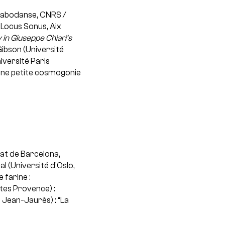
Labodanse, CNRS /
 Locus Sonus, Aix
 in Giuseppe Chiari’s
Gibson (Université
iversité Paris
d’une petite cosmogonie
at de Barcelona,
l (Université d’Oslo,
 farine :
tes Provence) :
 Jean-Jaurès) : “La