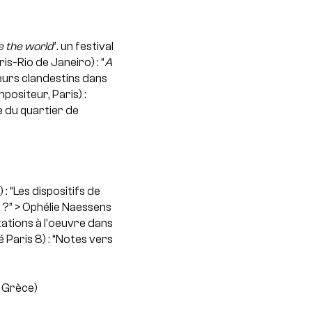
 the world
”. un festival
is-Rio de Janeiro) : “
A
leurs clandestins dans
positeur, Paris) :
re du quartier de
 “Les dispositifs de
 ?”
> Ophélie Naessens
tations à l’oeuvre dans
Paris 8) : “Notes vers
, Grèce)