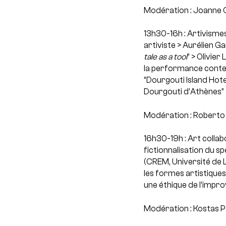
Modération : Joanne 
13h30-16h : Artivisme
artiviste
> Aurélien Gam
tale as a tool
”
> Olivier 
la performance conte
“Dourgouti Island Hotel
Dourgouti d’Athènes”
Modération : Roberto 
16h30-19h : Art collab
fictionnalisation du s
(CREM, Université de Lo
les formes artistiques
une éthique de l’impro
Modération : Kostas P