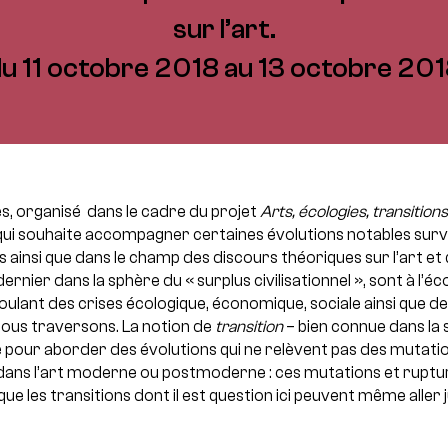
sur l’art.
u 11 octobre 2018 au 13 octobre 20
s, organisé dans le cadre du projet
Arts, écologies, transition
 qui souhaite accompagner certaines évolutions notables sur
 ainsi que dans le champ des discours théoriques sur l’art et 
rnier dans la sphère du « surplus civilisationnel », sont à l’é
ant des crises écologique, économique, sociale ainsi que de 
ous traversons. La notion de
transition
– bien connue dans la 
sée pour aborder des évolutions qui ne relèvent pas des mutatio
 dans l’art moderne ou postmoderne : ces mutations et rupt
ue les transitions dont il est question ici peuvent même aller j