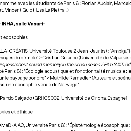
amme avec les étudiants de Paris 8 : Florian Auclair, Marcel
t, Vincent Guiot, Lisa La Pietra…)
 INHA, salle Vasari-
et écosophies
LLA-CRÉATIS, Université Toulouse 2 Jean-Jaurès) : “Ambiguït
ysages du pétrole”
> Cristian Galarce (Université de Valparaíso, C
 proposal about sound memory in the urban space / Film 3.III.Très
Paris 8) : “Écologie acoustique et fonctionnalité musicale : le
ur le paysage sonore”
> Mathilde Ramadier (Auteure et scénari
ss, une écosophie venue de Norvège”
Pardo Salgado (GRHCS032, Université de Girona, Espagne)
ogies et éthique
eD-AIAC, Université Paris 8) : “Épistémologie écosophique : 