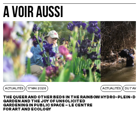
A VOIR AUSSI
ACTUALITÉS
17 MAI 2026
ACTUALITÉS
DU 7 AVR
THE QUEER AND OTHER BEDS IN THE RAINBOW
HYDRO-PLEIN-DE
GARDEN AND THE JOY OF UNSOLICITED
GARDENING IN PUBLIC SPACE – LE CENTRE
FOR ART AND ECOLOGY