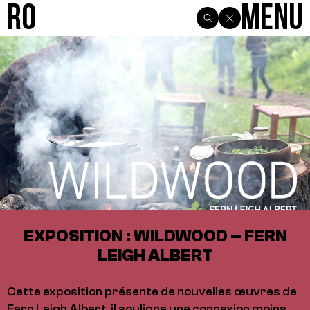
R0
Menu
EXPOSITION : WILDWOOD – FERN
LEIGH ALBERT
Cette exposition présente de nouvelles œuvres de
Fern Leigh Albert, il souligne une connexion moins