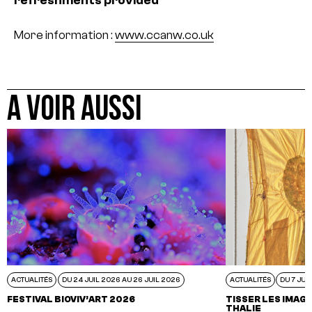
refreshments provided
More information :
www.ccanw.co.uk
A VOIR AUSSI
ACTUALITÉS
DU 24 JUIL 2026 AU 26 JUIL 2026
ACTUALITÉS
DU 7 JUI
FESTIVAL BIOVIV’ART 2026
TISSER LES IMAGI
THALIE