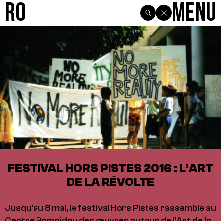
R0
Menu
FESTIVAL HORS PISTES 2016 : L’ART
DE LA RÉVOLTE
Jusqu'au 8 mai, le festival Hors Pistes rassemble au
Centre Pompidou des œuvres autour de l'Art de la