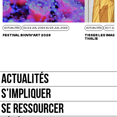
ACTUALITÉS
DU 24 JUIL 2026 AU 26 JUIL 2026
ACTUALITÉS
DU 7 JUI
FESTIVAL BIOVIV’ART 2026
TISSER LES IMAGI
THALIE
ACTUALITÉS
S’IMPLIQUER
SE RESSOURCER