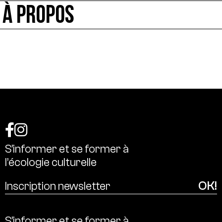
À PROPOS
S’informer
et
se
former
à
l’écologie
culturelle
S’informer
et
se
former
à