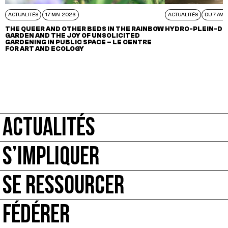
ACTUALITÉS
17 MAI 2026
ACTUALITÉS
DU 7 AVR
THE QUEER AND OTHER BEDS IN THE RAINBOW
HYDRO-PLEIN-DE
GARDEN AND THE JOY OF UNSOLICITED
GARDENING IN PUBLIC SPACE – LE CENTRE
FOR ART AND ECOLOGY
ACTUALITÉS
S’IMPLIQUER
SE RESSOURCER
FÉDÉRER