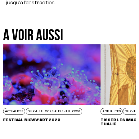
jusqu’à l’abstraction.
A VOIR AUSSI
ACTUALITÉS
DU 24 JUIL 2026 AU 26 JUIL 2026
ACTUALITÉS
DU 7 JUI
FESTIVAL BIOVIV’ART 2026
TISSER LES IMAGI
THALIE