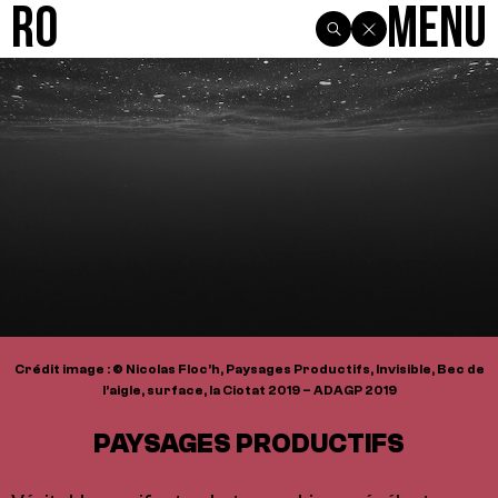
R0
Menu
Crédit image : © Nicolas Floc’h, Paysages Productifs, Invisible, Bec de
l’aigle, surface, la Ciotat 2019 – ADAGP 2019
PAYSAGES PRODUCTIFS