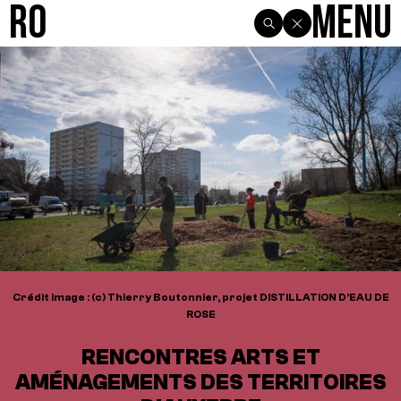
R0
Menu
Crédit image : (c) Thierry Boutonnier, projet DISTILLATION D’EAU DE
ROSE
RENCONTRES ARTS ET
AMÉNAGEMENTS DES TERRITOIRES