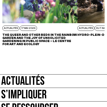
ACTUALITÉS
17 MAI 2026
ACTUALITÉS
DU 7 AVR
THE QUEER AND OTHER BEDS IN THE RAINBOW
HYDRO-PLEIN-DE
GARDEN AND THE JOY OF UNSOLICITED
GARDENING IN PUBLIC SPACE – LE CENTRE
FOR ART AND ECOLOGY
ACTUALITÉS
S’IMPLIQUER