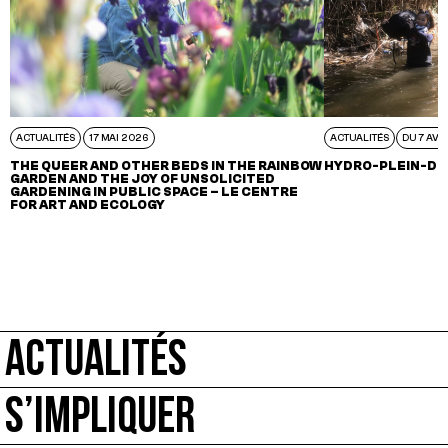
ACTUALITÉS
17 MAI 2026
ACTUALITÉS
DU 7 AVR
THE QUEER AND OTHER BEDS IN THE RAINBOW
HYDRO-PLEIN-DE
GARDEN AND THE JOY OF UNSOLICITED
GARDENING IN PUBLIC SPACE – LE CENTRE
FOR ART AND ECOLOGY
ACTUALITÉS
S’IMPLIQUER