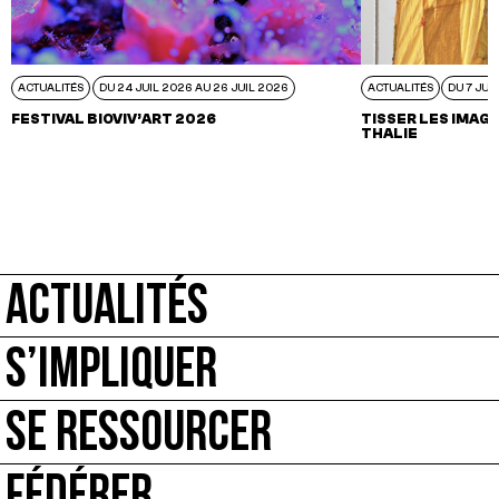
ACTUALITÉS
DU 24 JUIL 2026 AU 26 JUIL 2026
ACTUALITÉS
DU 7 JUI
FESTIVAL BIOVIV’ART 2026
TISSER LES IMAGI
THALIE
ACTUALITÉS
S’IMPLIQUER
SE RESSOURCER