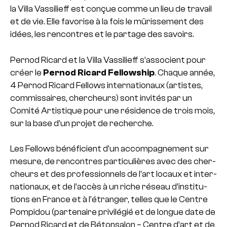
la Villa Vassilieff est conçue comme un lieu de tra­vail
et de vie. Elle favo­rise à la fois le mûris­se­ment des
idées, les ren­contres et le par­tage des savoirs.
Pernod Ricard et la Villa Vassilieff s’asso­cient pour
créer le
Pernod Ricard Fellowship
. Chaque année,
4 Pernod Ricard Fellows inter­na­tio­naux (artis­tes,
com­mis­sai­res, cher­cheurs) sont invi­tés par un
Comité Artistique pour une rési­dence de trois mois,
sur la base d’un projet de recher­che.
Les Fellows béné­fi­cient d’un accom­pa­gne­ment sur
mesure, de ren­contres par­ti­cu­liè­res avec des cher­
cheurs et des pro­fes­sion­nels de l’art locaux et inter­
na­tio­naux, et de l’accès à un riche réseau d’ins­ti­tu­
tions en France et à l’étran­ger, telles que le Centre
Pompidou (par­te­naire pri­vi­lé­gié et de longue date de
Pernod Ricard et de Bétonsalon – Centre d’art et de