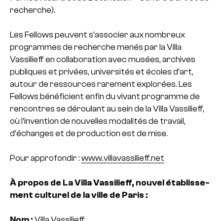
recher­che).
Les Fellows peu­vent s’asso­cier aux nom­breux
programmes de recherche menés par la Villa
Vassilieff en col­la­bo­ra­tion avec musées, archi­ves
publi­ques et pri­vées, uni­ver­si­tés et écoles d’art,
autour de res­sour­ces rare­ment explo­rées. Les
Fellows béné­fi­cient enfin du vivant pro­gramme de
rencontres se dérou­lant au sein de la Villa Vassilieff,
où l’inven­tion de nou­vel­les moda­li­tés de tra­vail,
d’échan­ges et de pro­duc­tion est de mise.
Pour approfondir :
www.villavassilieff.net
À propos de La Villa Vassilieff, nouvel éta­blis­se­
ment cultu­rel de la ville de Paris :
Nom :
Villa Vassilieff