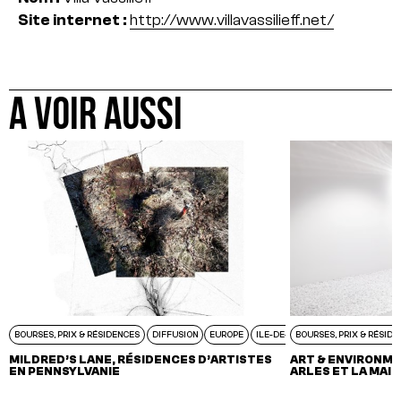
Site internet :
http://www.villavassilieff.net/
A VOIR AUSSI
BOURSES, PRIX & RÉSIDENCES
DIFFUSION
EUROPE
ILE-DE-FRANCE
BOURSES, PRIX & RÉSID
MILDRED’S LANE, RÉSIDENCES D’ARTISTES
ART & ENVIRONME
EN PENNSYLVANIE
ARLES ET LA MAI