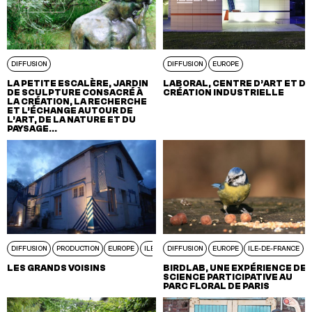
DIFFUSION
DIFFUSION
EUROPE
LA PETITE ESCALÈRE, JARDIN
LABORAL, CENTRE D’ART ET DE
DE SCULPTURE CONSACRÉ À
CRÉATION INDUSTRIELLE
LA CRÉATION, LA RECHERCHE
ET L’ÉCHANGE AUTOUR DE
L’ART, DE LA NATURE ET DU
PAYSAGE…
DIFFUSION
PRODUCTION
EUROPE
ILE-DE-FRANCE
DIFFUSION
EUROPE
ILE-DE-FRANCE
LES GRANDS VOISINS
BIRDLAB, UNE EXPÉRIENCE DE
SCIENCE PARTICIPATIVE AU
PARC FLORAL DE PARIS