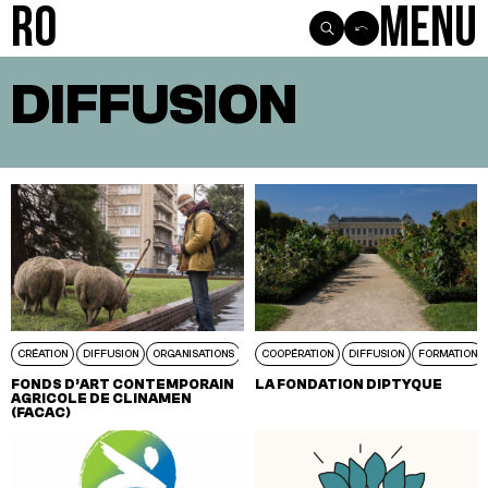
R0
Menu
DIFFUSION
VOIR TOUS LES ARTICLES
CRÉATION
DIFFUSION
ORGANISATIONS
EUROPE
COOPÉRATION
ILE-DE-FRANCE
DIFFUSION
FORMATION
FONDS D’ART CONTEMPORAIN
LA FONDATION DIPTYQUE
AGRICOLE DE CLINAMEN
(FACAC)