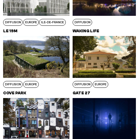
DIFFUSION
EUROPE
ILE-DE-FRANCE
DIFFUSION
LE 19M
WAKING LIFE
DIFFUSION
EUROPE
DIFFUSION
EUROPE
COVE PARK
GATE 27