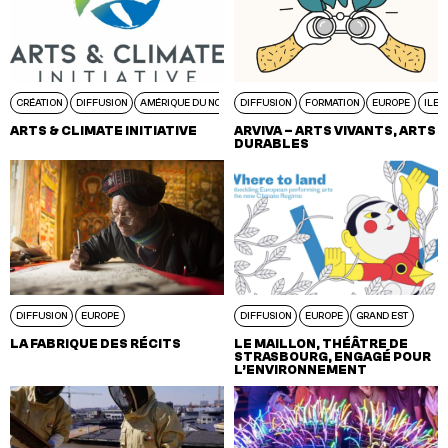
CRÉATION
DIFFUSION
AMÉRIQUE DU NORD
DIFFUSION
FORMATION
EUROPE
ILE-
ARTS & CLIMATE INITIATIVE
ARVIVA – ARTS VIVANTS, ARTS
DURABLES
DIFFUSION
EUROPE
DIFFUSION
EUROPE
GRAND EST
LA FABRIQUE DES RÉCITS
LE MAILLON, THÉÂTRE DE
STRASBOURG, ENGAGÉ POUR
L’ENVIRONNEMENT