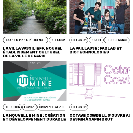
BOURSES, PRIX & RÉSIDENCES
DIFFUSION
EUROPE
DIFFUSION
ILE-DE-FRANCE
EUROPE
ILE-DE-FRANCE
LA VILLA VASSILIEFF, NOUVEL
LA PAILLASSE : FABLAB ET
ÉTA­BLIS­SE­MENT CULTU­REL
BIOTECHNOLOGIES
DE LA VILLE DE PARIS
DIFFUSION
EUROPE
PROVENCE ALPES CÔTE D’AZUR
DIFFUSION
LA NOUVELLE MINE : CRÉATION
OCTAVE COWBELL S’OUVRE AU
ET DÉVELOPPEMENT DURABLE
DESIGN À SAPIN BRUT