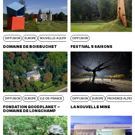
DIFFUSION
EUROPE
NOUVELLE-AQUITAINE
DIFFUSION
DOMAINE DE BOISBUCHET
FESTIVAL 5 SAISONS
DIFFUSION
EUROPE
ILE-DE-FRANCE
DIFFUSION
EUROPE
PROVENCE ALPES C
FONDATION GOODPLANET –
LA NOUVELLE MINE
DOMAINE DE LONGCHAMP