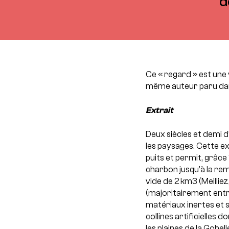
d
Ce « regard » est une
même auteur paru dans
Extrait
Deux siècles et demi 
les paysages. Cette e
puits et permit, grâce
charbon jusqu’à la rem
vide de 2 km3 (Meilli
(majoritairement entr
matériaux inertes et 
collines artificielles 
les plaines de la Gohelle