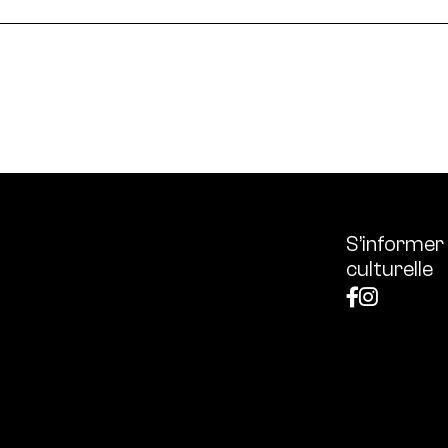
ssources français réunissant les univers des arts et des
 l’écologie, diffuse les outils et bonnes pratiques, centra
S’informer
culturelle