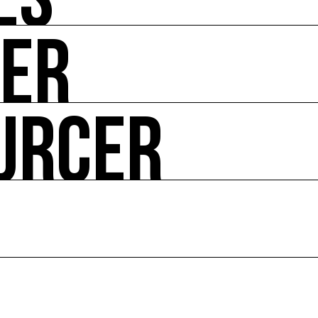
ÉS
UER
-vous de l'art et de l'écologie : manifestations, appels à 
URCER
ire ses impacts.
 enjeux croisés culture et écologie.
le en France et dans le monde.