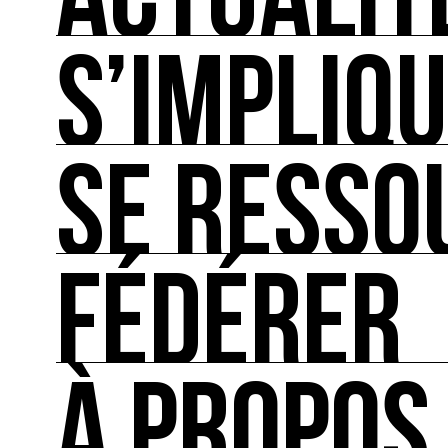
ACTUALIT
S’IMPLIQ
ACTUALITÉS
L'actualité française et internationale des rendez
SE RESSO
S’IMPLIQUER
Les bonnes pratiques, guides et outils pour rédu
FÉDÉRER
SE RESSOURCER
Les ressources théoriques et inspirantes sur les
À PROPOS
FÉDÉRER
Le répertoire des acteurs de l’écologie culturel