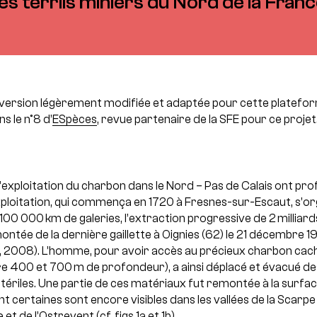
es terrils miniers du Nord de la Franc
 version légèrement modifiée et adaptée pour cette plateform
 le n°8 d’
ESpèces
, revue partenaire de la SFE pour ce projet
d’exploitation du charbon dans le Nord – Pas de Calais ont p
xploitation, qui commença en 1720 à Fresnes-sur-Escaut, s’o
 100 000 km de galeries, l’extraction progressive de 2 milliar
ontée de la dernière gaillette à Oignies (62) le 21 décembre 1
ez, 2008). L’homme, pour avoir accès au précieux charbon cach
e 400 et 700 m de profondeur), a ainsi déplacé et évacué de
stériles. Une partie de ces matériaux fut remontée à la surf
dont certaines sont encore visibles dans les vallées de la Scarpe
 et de l’Ostrevent (cf. figs 1a et 1b).