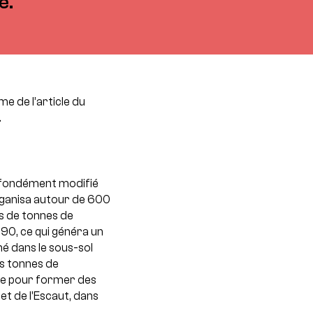
e.
e de l’article du
.
rofondément modifié
rganisa autour de 600
ds de tonnes de
990, ce qui généra un
é dans le sous-sol
s tonnes de
ace pour former des
 et de l’Escaut, dans