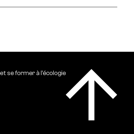
 écologies. Ressource0 relaie l’actualité
lise l’ensemble des références intellectuelles sur
et
se
former
à
l’écologie