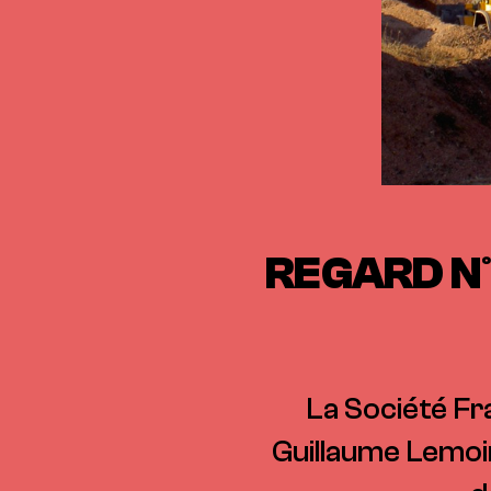
REGARD N°
La Société Fr
Guillaume Lemoin