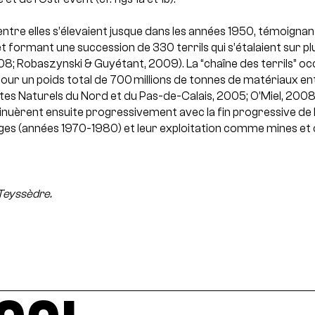
entre elles s’élevaient jusque dans les années 1950, témoignant
et formant une succession de 330 terrils qui s’étalaient sur pl
08; Robaszynski & Guyétant, 2009). La “chaîne des terrils” oc
pour un poids total de 700 millions de tonnes de matériaux e
es Naturels du Nord et du Pas-de-Calais, 2005; O’Miel, 2008)
nuèrent ensuite progressivement avec la fin progressive de l
ges (années 1970-1980) et leur exploitation comme mines et c
 Teyssèdre.