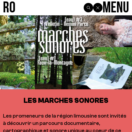
R0
Menu
LES MARCHES SONORES
Les promeneurs de la région limousine sont invités
à découvrir un parcours documentaire,
cartographique et sonore unique au coeur de ce